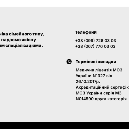
Телефони
іка сімейного типу,
и надаємо якісну
+38 (099) 726 03 03
м спеціалізаціями.
+38 (067) 776 03 03
Термінові випадки
Медична ліцензія МОЗ
України N1327 від
26.10.2017р.
Акредитаційний сертифік
МОЗ України серія МЗ
N014590 друга категорія