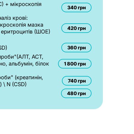
С) + мікроскопія
340 грн
аліз крові:
ікроскопія мазка
420 грн
я еритроцитів (ШОЕ)
SD)
360 грн
проби"(АЛТ, АСТ,
но, альбумін, білок
1 800 грн
оби" (креатинін,
740 грн
 \ N (CSD)
480 грн