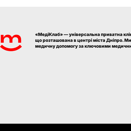
«МедіКлаб» — універсальна приватна клін
що розташована в центрі міста Дніпро. М
медичну допомогу за ключовими медични