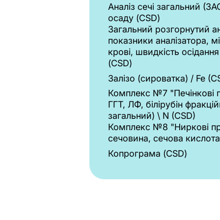
Аналіз сечі загальний (ЗА
осаду (CSD)
Загальний розгорнутий ан
показники аналізатора, м
крові, швидкість осіданн
(CSD)
Залізо (сироватка) / Fe (C
Комплекс №7 "Печінкові 
ГГТ, ЛФ, білірубін фракцій
загальний) \ N (CSD)
Комплекс №8 "Ниркові пр
сечовина, сечова кислота)
Копрограма (CSD)