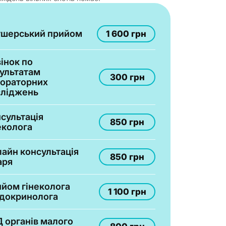
ушерський прийом
1 600 грн
інок по
ультатам
300 грн
ораторних
сліджень
сультація
850 грн
еколога
айн консультація
850 грн
аря
йом гінеколога
1 100 грн
докринолога
 органів малого