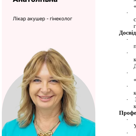
·
Лікар акушер - гінеколог
г
Досвід
·
·
·
·
·
Профес
·
·