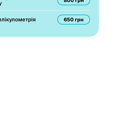
800 грн
у
лікулометрія
650 грн