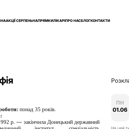
ВНА
АКЦІЇ СЕРПЕНЬ
НАПРЯМКИ
ЛІКАРІ
ПРО НАС
БЛОГ
КОНТАКТИ
фія
Розкл
ПН
роботи:
понад 35 років.
01.06
:
1992 р.
—
закінчила Донецький державний
медичний інститут, спеціальність
На цей т