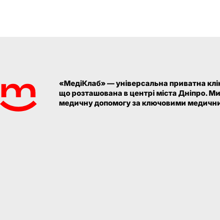
«МедіКлаб» — універсальна приватна клін
що розташована в центрі міста Дніпро. М
медичну допомогу за ключовими медични