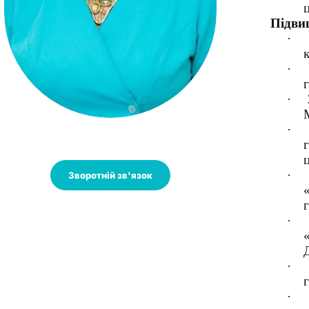
ц
Підви
·
к
·
г
·
·
ц
·
Зворотній зв'язок
г
·
·
г
·