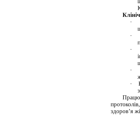
Клініч
·
·
·
·
·
Працю
протоколів
здоров’я жі