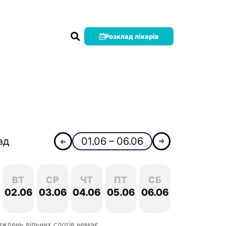
Розклад лікарів
ад
01.06 – 06.06
ВТ
СР
ЧТ
ПТ
СБ
02.06
03.06
04.06
05.06
06.06
иждень вільних слотів немає.