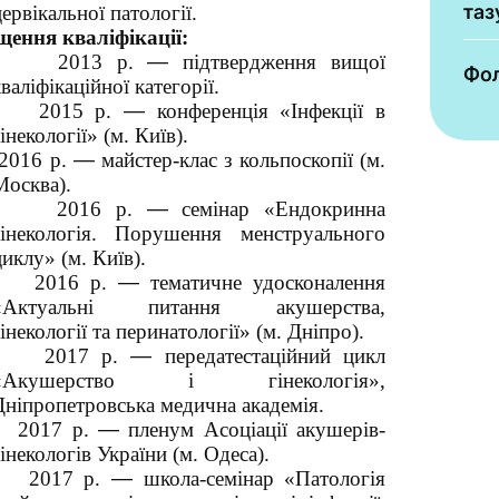
таз
ервікальної патології.
щення кваліфікації:
2013 р.
—
підтвердження вищої
Фол
валіфікаційної категорії.
2015 р.
—
конференція «Інфекції в
інекології» (м. Київ).
2016 р.
—
майстер-клас з кольпоскопії (м.
Москва).
2016 р.
—
семінар «Ендокринна
гінекологія. Порушення менструального
иклу» (м. Київ).
2016 р.
—
тематичне удосконалення
«Актуальні питання акушерства,
інекології та перинатології» (м. Дніпро).
2017 р.
—
передатестаційний цикл
«Акушерство і гінекологія»,
Дніпропетровська медична академія.
2017 р.
—
пленум Асоціації акушерів-
інекологів України (м. Одеса).
2017 р.
—
школа-семінар «Патологія