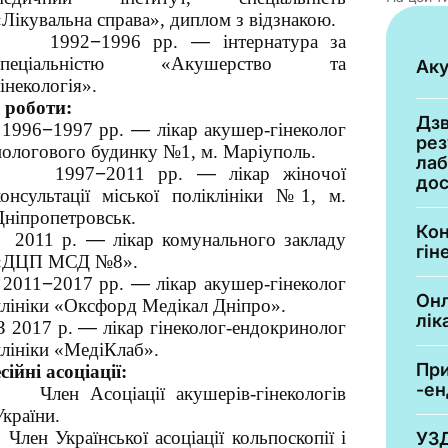
«Лікувальна справа», диплом з відзнакою.
1992
−
1996 рр.
—
інтернатура за
спеціальністю «Акушерство та
Ак
інекологія».
 роботи:
Дзв
1996
−
1997 рр.
—
лікар акушер-гінеколог
рез
пологового будинку №1, м. Маріуполь.
лаб
1997
−
2011 рр.
—
лікар жіночої
до
консультації міської поліклініки №1, м.
Дніпропетровськ.
Кон
2011 р.
—
лікар комунального закладу
гін
«ДЦП МСД №8».
2011
−
2017 рр.
—
лікар акушер-гінеколог
Онл
клініки «Оксфорд Медікал Дніпро».
лік
З 2017 р.
—
лікар гінеколог-ендокринолог
клініки «МедіКлаб».
При
ійні асоціації:
-ен
Член Асоціації акушерів-гінекологів
України.
Член Української асоціації кольпоскопії і
УЗД