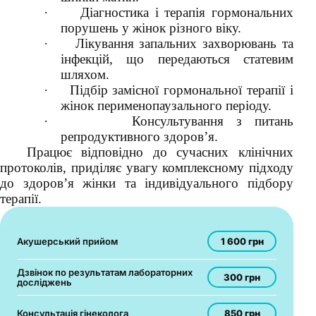
·
Діагностика і терапія гормональних
порушень у жінок різного віку.
·
Лікування запальних захворювань та
інфекцій, що передаються статевим
шляхом.
·
Підбір замісної гормональної терапії і
жінок перименопаузального періоду.
·
Консультування з питань
репродуктивного здоров’я.
Працює відповідно до сучасних клінічних
протоколів, приділяє увагу комплексному підходу
до здоров’я жінки та індивідуального підбору
терапії.
1 600 грн
Акушерський прийом
Дзвінок по результатам лабораторних
300 грн
досліджень
850 грн
Консультація гінеколога