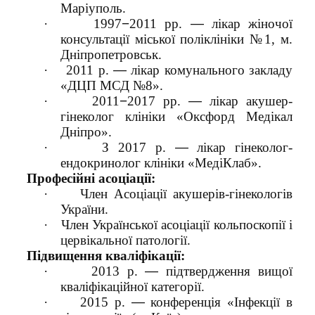
Маріуполь.
·
1997
−
2011 рр.
—
лікар жіночої
консультації міської поліклініки №1, м.
Дніпропетровськ.
·
2011 р.
—
лікар комунального закладу
«ДЦП МСД №8».
·
2011
−
2017 рр.
—
лікар акушер-
гінеколог клініки «Оксфорд Медікал
Дніпро».
·
З 2017 р.
—
лікар гінеколог-
ендокринолог клініки «МедіКлаб».
Професійні асоціації:
·
Член Асоціації акушерів-гінекологів
України.
·
Член Української асоціації кольпоскопії і
цервікальної патології.
Підвищення кваліфікації:
·
2013 р.
—
підтвердження вищої
кваліфікаційної категорії.
·
2015 р.
—
конференція «Інфекції в