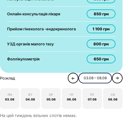
850 грн
Онлайн консультація лікаря
1 100 грн
Прийом гінеколога -ендокринолога
800 грн
УЗД органів малого тазу
650 грн
Фоллікулометрія
Розклад
03.08 – 08.08
ПН
ВТ
СР
ЧТ
ПТ
СБ
03.08
04.08
05.08
06.08
07.08
08.08
На цей тиждень вільних слотів немає.