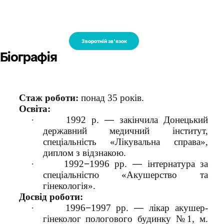
Зворотній зв'язок
Біографія
Стаж роботи:
понад 35 років.
Освіта:
·
1992 р.
—
закінчила Донецький
державний медичний інститут,
спеціальність «Лікувальна справа»,
диплом з відзнакою.
·
1992
−
1996 рр.
—
інтернатура за
спеціальністю «Акушерство та
гінекологія».
Досвід роботи:
·
1996
−
1997 рр.
—
лікар акушер-
гінеколог пологового будинку №1, м.