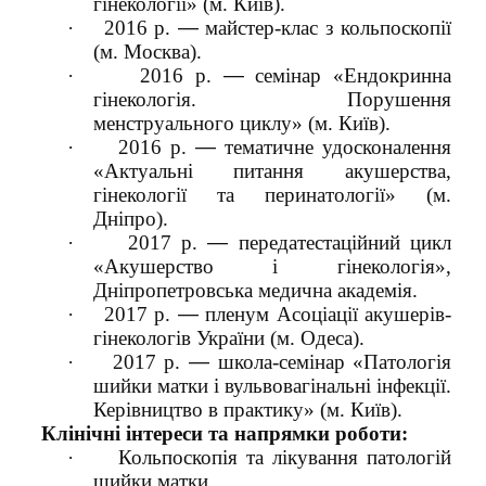
гінекології» (м. Київ).
·
2016 р.
—
майстер-клас з кольпоскопії
(м. Москва).
·
2016 р.
—
семінар «Ендокринна
гінекологія. Порушення
менструального циклу» (м. Київ).
·
2016 р.
—
тематичне удосконалення
«Актуальні питання акушерства,
гінекології та перинатології» (м.
Дніпро).
·
2017 р.
—
передатестаційний цикл
«Акушерство і гінекологія»,
Дніпропетровська медична академія.
·
2017 р.
—
пленум Асоціації акушерів-
гінекологів України (м. Одеса).
·
2017 р.
—
школа-семінар «Патологія
шийки матки і вульвовагінальні інфекції.
Керівництво в практику» (м. Київ).
Клінічні інтереси та напрямки роботи:
·
Кольпоскопія та лікування патологій
шийки матки.