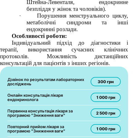
Штейна-Левенталя, ендокринне
безпліддя у жінок та чоловіків).
·
Порушення менструального циклу,
метаболічні синдроми та інші
ендокринні розлади.
Особливості роботи:
Індивідуальний підхід до діагностики і
терапії, використання сучасних клінічних
протоколів. Можливість дистанційних
консультацій для пацієнтів з інших регіонів.
Дзвінок по результатам лабораторних
300 грн
досліджень
Онлайн консультація лікаря
1 000 грн
ендокринолога
Первинна консультація лікаря за
2 500 грн
програмою "Зниження ваги"
Повторний прийом лікаря за
1 000 грн
програмою "Зниження ваги"