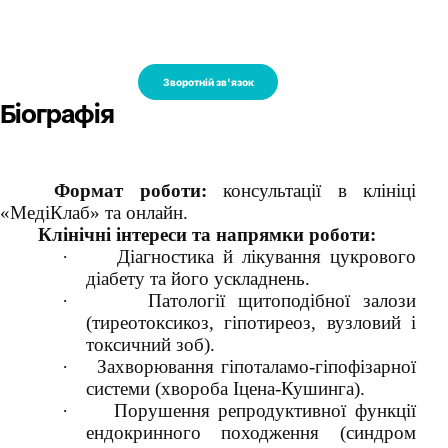
Зворотній зв'язок
Біографія
Формат роботи:
консультації в клініці
«МедіКлаб» та онлайн.
Клінічні інтереси та напрямки роботи:
·
Діагностика й лікування цукрового
діабету та його ускладнень.
·
Патології щитоподібної залози
(тиреотоксикоз, гіпотиреоз, вузловий і
токсичний зоб).
·
Захворювання гіпоталамо-гіпофізарної
системи (хвороба Іцена-Кушинга).
·
Порушення репродуктивної функції
ендокринного походження (синдром