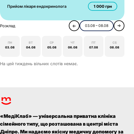
1 000 грн
Прийом лікаря ендокринолога
Розклад
03.08 – 08.08
ПН
ВТ
СР
ЧТ
ПТ
СБ
03.08
04.08
05.08
06.08
07.08
08.08
На цей тиждень вільних слотів немає.
«МедіКлаб» — універсальна приватна клініка
сімейного типу, що розташована в центрі міста
Дніпро. Ми надаємо якісну медичну допомогу за