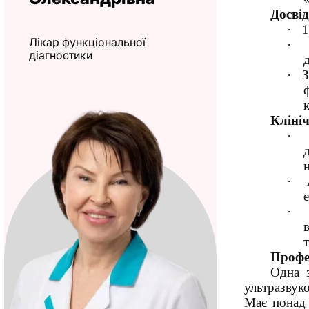
Досвід
·
1
Лікар функціональної
·
діагностики
д
·
З
Клініч
·
·
·
т
Профес
Одна 
ультразвук
Має понад 