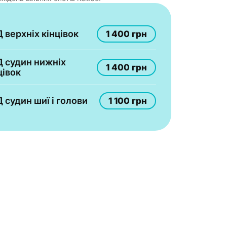
 верхніх кінцівок
1 400 грн
 судин нижніх
1 400 грн
цівок
 судин шиї і голови
1 100 грн