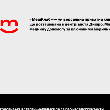
«МедіКлаб» — універсальна приватна клін
що розташована в центрі міста Дніпро. М
медичну допомогу за ключовими медични
ГОЛОВНА
АКЦІЇ СЕРПЕНЬ
НАПРЯМКИ
ЛІКАРІ
ПРО НАС
БЛОГ
КОНТАКТИ