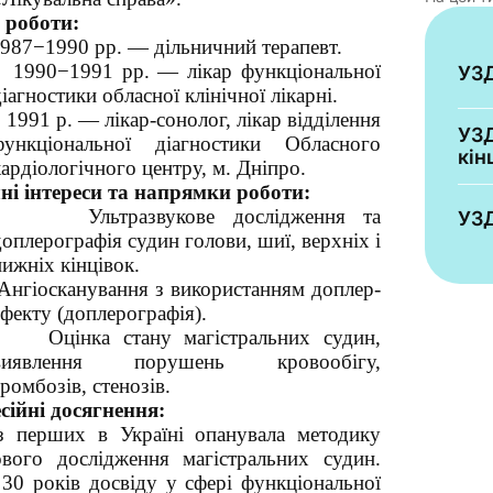
 роботи:
987−1990 рр. — дільничний терапевт.
1990−1991 рр. — лікар функціональної
УЗД
іагностики обласної клінічної лікарні.
 1991 р. — лікар-сонолог, лікар відділення
УЗД
функціональної діагностики Обласного
кін
кардіологічного центру, м. Дніпро.
ні інтереси та напрямки роботи:
Ультразвукове дослідження та
УЗД
доплерографія судин голови, шиї, верхніх і
нижніх кінцівок.
Ангіосканування з використанням доплер-
ефекту (доплерографія).
Оцінка стану магістральних судин,
виявлення порушень кровообігу,
ромбозів, стенозів.
ійні досягнення:
з перших в Україні опанувала методику
ового дослідження магістральних судин.
30 років досвіду у сфері функціональної