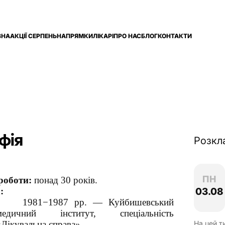
ВНА
АКЦІЇ СЕРПЕНЬ
НАПРЯМКИ
ЛІКАРІ
ПРО НАС
БЛОГ
КОНТАКТИ
фія
Розкл
ПН
роботи:
понад 30 років.
03.08
:
1981−1987 рр. — Куйбишевський
медичний інститут, спеціальність
«Лікувальна справа».
На цей т