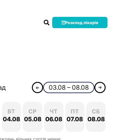
Розклад лікарів
ад
03.08 – 08.08
ВТ
СР
ЧТ
ПТ
СБ
04.08
05.08
06.08
07.08
08.08
иждень вільних слотів немає.