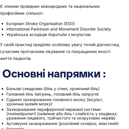
Є членом провідних міжнародних та національних
професійних спільнот:
European Stroke Organisation (ESO)
International Parkinson and Movement Disorder Society
Українська асоціація боротьби з інсультом
У своїй практиці приділяє особливу увагу точній діагностиці,
сучасним протоколам лікування та покращенню якості
життя пацієнтів.
Основні напрямки :
Больові синдроми (біль у спині, хронічний біль)
Головний біль (мігрень, головний біль напруги)
Судинні захворювання головного мозку (інсульт,
хронічна ішемія мозку)
Захворювання периферичної нервової системи
(полінейропатії (оніміння або біль і слабкість у кінцівках;
ураження лицевого, трійчастого та окорухових нервів)
Аутоімунні захворювання (розсіяний склероз, міастенія)
Епілепсія