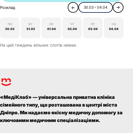
Розклад
30.03 – 04.04
ПН
ВТ
СР
ЧТ
ПТ
СБ
30.03
31.03
01.04
02.04
03.04
04.04
На цей тиждень вільних слотів немає.
«МедіКлаб» — універсальна приватна клініка
сімейного типу, що розташована в центрі міста
Дніпро. Ми надаємо якісну медичну допомогу за
ключовими медичним спеціалізаціями.