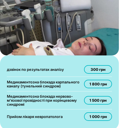
300 грн
дзвінок по результатах аналізу
Медикаментозна блокада карпального
1 800 грн
каналу (тунельний синдром)
Медикаментозна блокада нервово-
1 500 грн
м'язової провідності при корінцевому
синдромі
1 000 грн
Прийом лікаря невропатолога