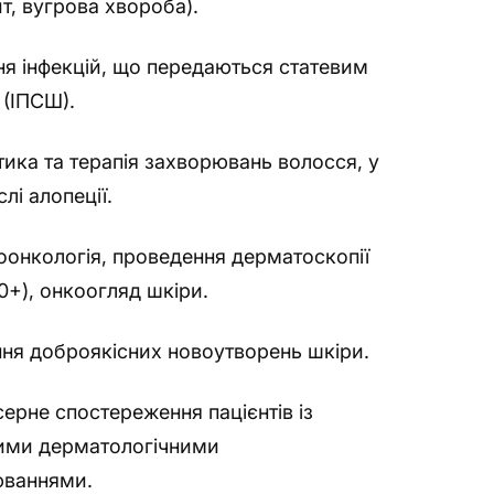
т, вугрова хвороба).
ня інфекцій, що передаються статевим
(ІПСШ).
тика та терапія захворювань волосся, у
лі алопеції.
онкологія, проведення дерматоскопії
0+), онкоогляд шкіри.
ня доброякісних новоутворень шкіри.
ерне спостереження пацієнтів із
ими дерматологічними
юваннями.