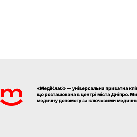
«МедіКлаб» — універсальна приватна клін
що розташована в центрі міста Дніпро. М
медичну допомогу за ключовими медични