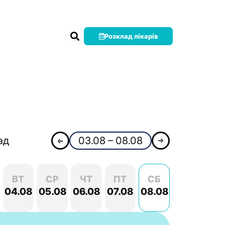
Розклад лікарів
ад
03.08 – 08.08
ВТ
СР
ЧТ
ПТ
СБ
04.08
05.08
06.08
07.08
08.08