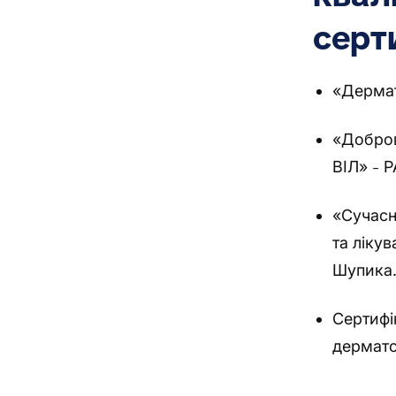
серт
«Дерма
«Добров
ВІЛ»
PA
–
«Сучасн
та ліку
Шупика
Сертифі
дермато