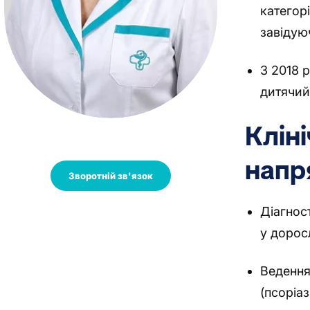
категор
завідую
З 2018 р
дитячий
Кліні
напр
Зворотній зв'язок
Діагнос
у доросл
Ведення
(псоріа