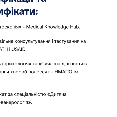
ифікати:
тоскопія»
Medical Knowledge Hub.
–
ільне консультування і тестування на
TH і USAID.
а трихологія» та «Сучасна діагностика
вання хвороб волосся»
НМАПО ім.
–
.
кат за спеціальністю «Дитяча
венерологія».