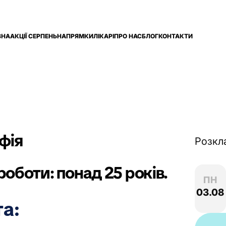
ВНА
АКЦІЇ СЕРПЕНЬ
НАПРЯМКИ
ЛІКАРІ
ПРО НАС
БЛОГ
КОНТАКТИ
фія
Розкл
оботи: понад 25 років.
ПН
03.08
та: