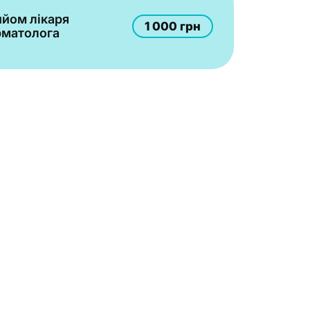
йом лікаря
1 000 грн
рматолога