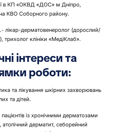
ії в КП «ОКВД «ДОС» м Дніпро,
ча КВО Соборного району.
.
лікар-дерматовенеролог (дорослий/
–
), трихолог клініки «МедіКлаб».
чні інтереси та
ямки роботи:
тика та лікування шкірних захворювань
их та дітей.
 пацієнтів із хронічними дерматозами
з, атопічний дерматит, себорейний