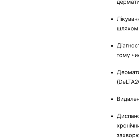
дермати
Лікуван
шляхом 
Діагнос
тому чис
Дермато
(DeLTA2
Видален
Диспанс
хронічн
захвор