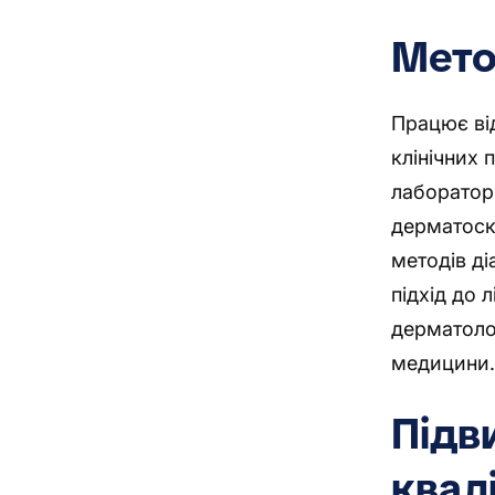
Мето
Працює ві
клінічних 
лаборатор
дерматоск
методів ді
підхід до 
дерматолог
медицини
Підв
квалі