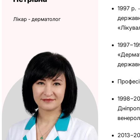
1997 р.
державн
Лікар - дерматолог
«Лікува
1997−19
«Дермат
державн
Професі
1998−20
Дніпроп
венерол
2013−20