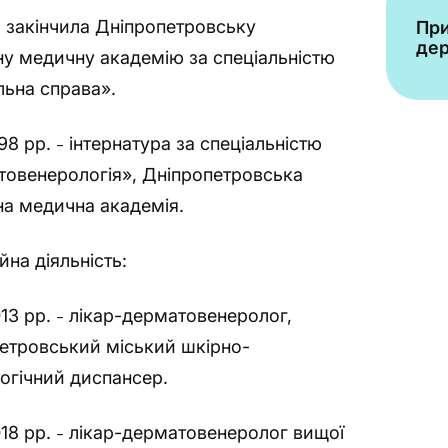
закінчила Дніпропетровську
При
–
де
у медичну академію за спеціальністю
льна справа».
98 рр.
інтернатура за спеціальністю
–
овенерологія», Дніпропетровська
а медична академія.
йна діяльність:
13 рр.
лікар-дерматовенеролог,
–
етровський міський шкірно-
огічний диспансер.
18 рр.
лікар-дерматовенеролог вищої
–