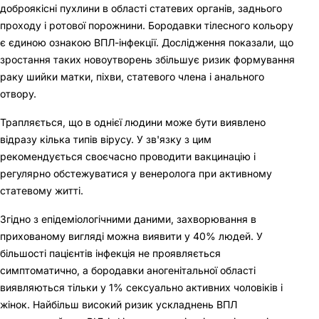
доброякісні пухлини в області статевих органів, заднього
проходу і ротової порожнини. Бородавки тілесного кольору
є єдиною ознакою ВПЛ-інфекції. Дослідження показали, що
зростання таких новоутворень збільшує ризик формування
раку шийки матки, піхви, статевого члена і анального
отвору.
Трапляється, що в однієї людини може бути виявлено
відразу кілька типів вірусу. У зв'язку з цим
рекомендується своєчасно проводити вакцинацію і
регулярно обстежуватися у венеролога при активному
статевому житті.
Згідно з епідеміологічними даними, захворювання в
прихованому вигляді можна виявити у 40% людей. У
більшості пацієнтів інфекція не проявляється
симптоматично, а бородавки аногенітальної області
виявляються тільки у 1% сексуально активних чоловіків і
жінок. Найбільш високий ризик ускладнень ВПЛ